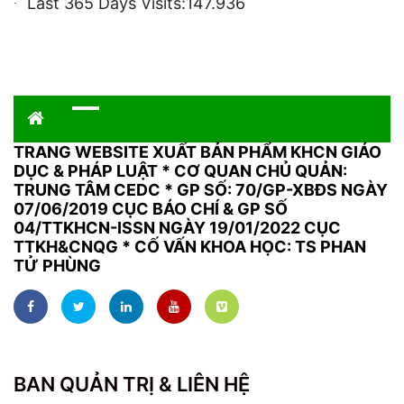
Last 365 Days Visits:
147.936
TRANG WEBSITE XUẤT BẢN PHẨM KHCN GIÁO
DỤC & PHÁP LUẬT
*
CƠ QUAN CHỦ QUẢN:
TRUNG TÂM CEDC * GP SỐ: 70/GP-XBĐS NGÀY
07/06/2019 CỤC BÁO CHÍ & GP SỐ
04/TTKHCN-ISSN NGÀY 19/01/2022 CỤC
TTKH&CNQG * CỐ VẤN KHOA HỌC: TS PHAN
TỬ PHÙNG
BAN QUẢN TRỊ & LIÊN HỆ