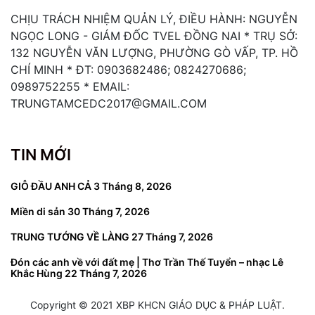
CHỊU TRÁCH NHIỆM QUẢN LÝ, ĐIỀU HÀNH: NGUYỄN
NGỌC LONG - GIÁM ĐỐC TVEL ĐỒNG NAI * TRỤ SỞ:
132 NGUYỄN VĂN LƯỢNG, PHƯỜNG GÒ VẤP, TP. HỒ
CHÍ MINH * ĐT: 0903682486; 0824270686;
0989752255 * EMAIL:
TRUNGTAMCEDC2017@GMAIL.COM
TIN MỚI
GIỖ ĐẦU ANH CẢ
3 Tháng 8, 2026
Miền di sản
30 Tháng 7, 2026
TRUNG TƯỚNG VỀ LÀNG
27 Tháng 7, 2026
Đón các anh về với đất mẹ | Thơ Trần Thế Tuyển – nhạc Lê
Khắc Hùng
22 Tháng 7, 2026
Copyright © 2021 XBP KHCN GIÁO DỤC & PHÁP LUẬT.